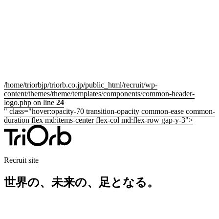
/home/triorbjp/triorb.co.jp/public_html/recruit/wp-
content/themes/theme/templates/components/common-header-
logo.php on line
24
" class="hover:opacity-70 transition-opacity common-ease common-
duration flex md:items-center flex-col md:flex-row gap-y-3">
Recruit site
世界の、未来の、足となる。