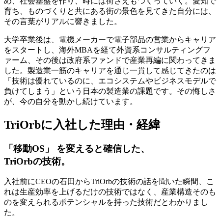
め、社会基盤を作り、時には街さえもつくっていく。愛知で
育ち、ものづくりと共にある街の景色を見てきた自分には、
その言葉がリアルに響きました。
大学卒業後は、電機メーカーで電子部品の営業からキャリア
をスタートし、海外MBAを経て外資系コンサルティングフ
ァーム、その後は政府系ファンドで産業再編に関わってきま
した。製造業一筋のキャリアを通じ一貫して感じてきたのは
「技術は優れているのに、エコシステムやビジネスモデルで
負けてしまう」という日本の製造業の課題です。その悔しさ
が、今の自分を動かし続けています。
TriOrbに入社した理由・経緯
「移動OS」 を変えると確信した、
TriOrbの技術。
入社前にCEOの石田からTriOrbの技術の話を聞いた瞬間、こ
れは生産効率を上げるだけの技術ではなく、産業構造そのも
のを変えられるポテンシャルを持った技術だとわかりまし
た。