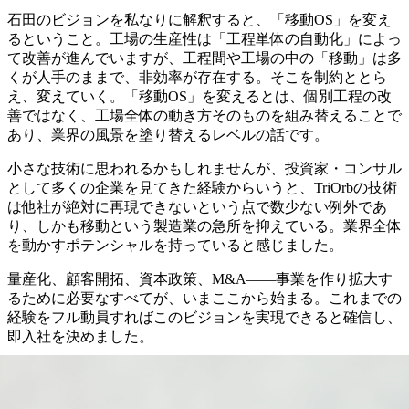
石田のビジョンを私なりに解釈すると、「移動OS」を変え
るということ。工場の生産性は「工程単体の自動化」によっ
て改善が進んでいますが、工程間や工場の中の「移動」は多
くが人手のままで、非効率が存在する。そこを制約ととら
え、変えていく。「移動OS」を変えるとは、個別工程の改
善ではなく、工場全体の動き方そのものを組み替えることで
あり、業界の風景を塗り替えるレベルの話です。
小さな技術に思われるかもしれませんが、投資家・コンサル
として多くの企業を見てきた経験からいうと、TriOrbの技術
は他社が絶対に再現できないという点で数少ない例外であ
り、しかも移動という製造業の急所を抑えている。業界全体
を動かすポテンシャルを持っていると感じました。
量産化、顧客開拓、資本政策、M&A——事業を作り拡大す
るために必要なすべてが、いまここから始まる。これまでの
経験をフル動員すればこのビジョンを実現できると確信し、
即入社を決めました。