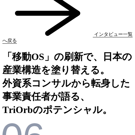
インタビュー一覧
へ戻る
「
移
動
O
S
」
の
刷
新
で
、
日
本
の
産
業
構
造
を
塗
り
替
え
る
。
外
資
系
コ
ン
サ
ル
か
ら
転
身
し
た
事
業
責
任
者
が
語
る
、
T
r
i
O
r
b
の
ポ
テ
ン
シ
ャ
ル
。