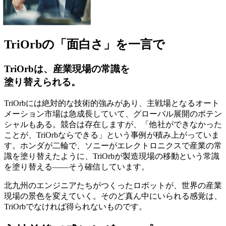
TriOrbの「面白さ」を一言で
TriOrbは、産業現場の常識を
塗り替えられる。
TriOrbには絶対的な技術的強みがあり、主戦場となるオート
メーション市場は急成長していて、グローバル展開のポテン
シャルもある。競合は存在しますが、「他社ができなかった
ことが、TriOrbならできる」という事例が積み上がっていま
す。ホンダが二輪で、ソニーがエレクトロニクスで産業の常
識を塗り替えたように、TriOrbが製造現場の移動という常識
を塗り替える——そう確信しています。
北九州のエンジニアたちがつくったロボットが、世界の産業
現場の景色を変えていく。そのど真ん中にいられる感覚は、
TriOrbでなければ得られないものです。