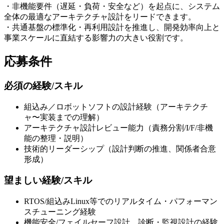
・非機能要件（遅延・負荷・安全など）を起点に、システム
全体の最適なアーキテクチャ設計をリードできます。
・共通基盤の標準化・再利用設計を推進し、開発効率向上と
事業スケールに直結する影響力の大きい役割です。
応募条件
必須の経験/スキル
組込み／ロボットソフトの設計経験（アーキテクチ
ャ〜実装までの理解）
アーキテクチャ設計レビュー能力（責務分割/I/F/非機
能の整理・説明）
技術的リーダーシップ（設計判断の推進、関係者合意
形成）
望ましい経験/スキル
RTOS/組込みLinux等でのリアルタイム・パフォーマン
スチューニング経験
機能安全/フェイルセーフ設計、診断・監視設計の経験