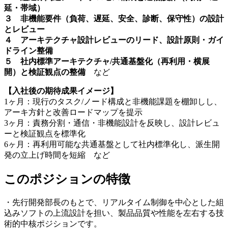
延・帯域）
３ 非機能要件（負荷、遅延、安全、診断、保守性）の設計
とレビュー
４ アーキテクチャ設計レビューのリード、設計原則・ガイ
ドライン整備
５ 社内標準アーキテクチャ/共通基盤化（再利用・横展
開）と検証観点の整備
など
【入社後の期待成果イメージ】
1ヶ月：現行のタスク/ノード構成と非機能課題を棚卸しし、
アーキ方針と改善ロードマップを提示
3ヶ月：責務分割・通信・非機能設計を反映し、設計レビュ
ーと検証観点を標準化
6ヶ月：再利用可能な共通基盤として社内標準化し、派生開
発の立上げ時間を短縮 など
このポジションの特徴
・先行開発部長のもとで、リアルタイム制御を中心とした組
込みソフトの上流設計を担い、製品品質や性能を左右する技
術的中核ポジションです。