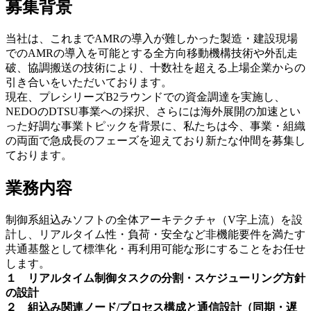
募集背景
当社は、これまでAMRの導入が難しかった製造・建設現場
でのAMRの導入を可能とする全方向移動機構技術や外乱走
破、協調搬送の技術により、十数社を超える上場企業からの
引き合いをいただいております。
現在、プレシリーズB2ラウンドでの資金調達を実施し、
NEDOのDTSU事業への採択、さらには海外展開の加速とい
った好調な事業トピックを背景に、私たちは今、事業・組織
の両面で急成長のフェーズを迎えており新たな仲間を募集し
ております。
業務内容
制御系組込みソフトの全体アーキテクチャ（V字上流）を設
計し、リアルタイム性・負荷・安全など非機能要件を満たす
共通基盤として標準化・再利用可能な形にすることをお任せ
します。
１ リアルタイム制御タスクの分割・スケジューリング方針
の設計
２ 組込み関連ノード/プロセス構成と通信設計（同期・遅